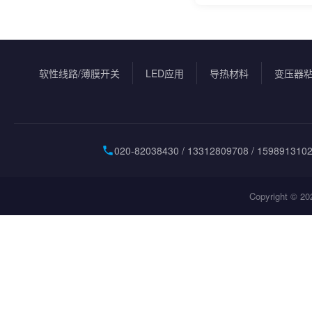
软性线路/薄膜开关
LED应用
导热材料
变压器
020-82038430 / 13312809708 / 159891310
Copyright