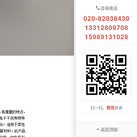
咨询电话
020-82038430
13312809708
15989131028
扫一扫，
微信
咨询
返回顶部