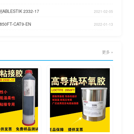
LESTIK 2332-17
2021-02-05
850FT-CAT9-EN
2022-01-13
更多 »