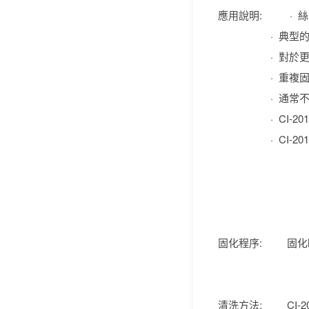
應用說明: · 絲印時濕
· 典型的絲印設備通
· 對於更厚一
· 重複固化直至
· 通常不可過多地
· CI-2018
· CI-2018配
固化程序: 固化時間及
清洗方法: CI-2