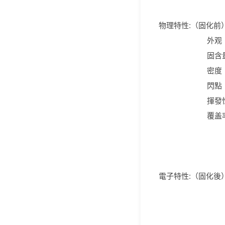
物理特性:（固
外观 
固含量 3
密度 1.2-
閃點 212°F 
揮發性 797 
覆盖率 430 
8.10m2/ki
電子特性:（固化後） 電
＜12 ohms/