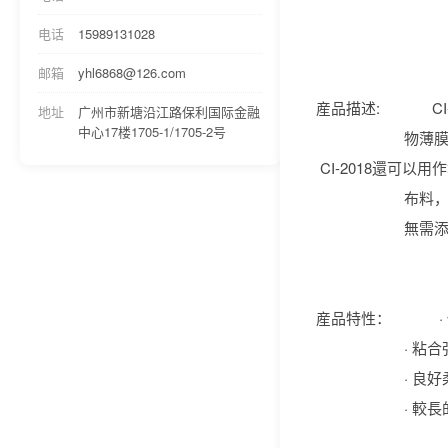
电
电话
15989131028
邮箱
yhl6868@126.com
産品描述: CI-
地址
广州市新塘沿江路保利国际金融
中心17楼1705-1/1705-2号
物薄膜油墨上，如
CI-2018還可
布料，塑料膜都
無需添加稀釋
産品特性： ·
· 粘合強
· 良好柔韧
· 較長的