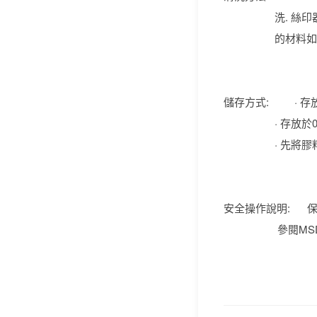
洗. 絲印器材在
的材料如聚氨酯,
儲存方式: · 存放於
· 存放於0°C下
· 先將膠料解凍
安全操作說明: 保持
參閱MSD