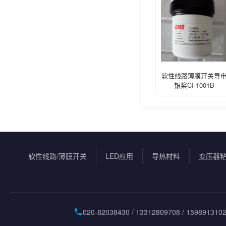
软性线路薄膜开关导
银桨CI-1001B
软性线路/薄膜开关
LED应用
导热材料
变压器
020-82038430 / 13312809708 / 159891310