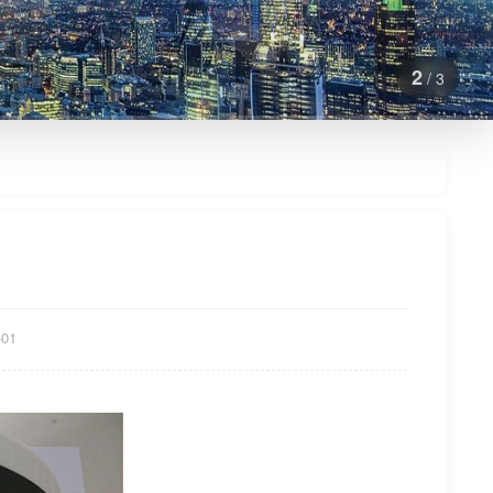
2
/ 3
01