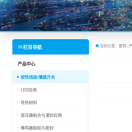
当前位置：
首页
>
栏目导航
产品中心
软性线路/薄膜开关
LED应用
导热材料
变压器粘合与灌封应用
蜂鸣器粘贴与密封