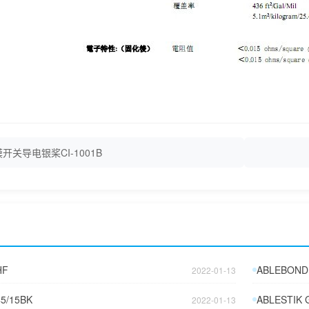
关导电银桨CI-1001B
HF
ABLEBOND 
2022-01-13
5/15BK
ABLESTIK 
2022-01-13