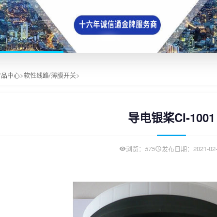
产品中心
>
软性线路/薄膜开关
>
导电银桨CI-1001
浏览：
575
发布日期：2021-02-